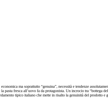
, economica ma soprattutto “genuina”, necessità e tendenze assolutamente
la pasta fresca all’uovo fa da protagonista. Un incrocio tra “bottega dell
mento tipico italiano che mette in risalto la genuinità del prodotto e gli